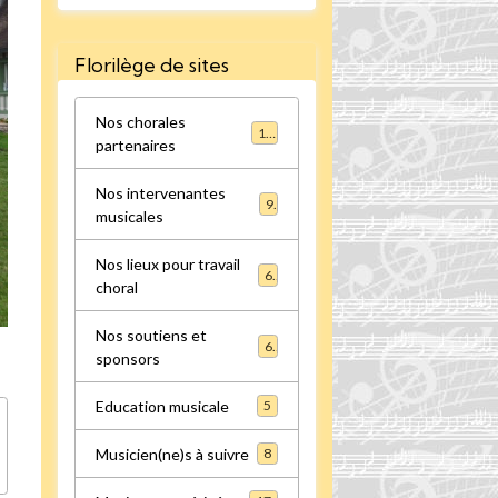
Florilège de sites
Nos chorales
16
partenaires
Nos intervenantes
9
musicales
Nos lieux pour travail
6
choral
Nos soutiens et
6
sponsors
Education musicale
5
Musicien(ne)s à suivre
8