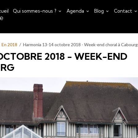
ueil
Qui sommes-nous ?
Agenda
Blog
Contact
ce
En 2018
Harmonia 13-14 octobre 2018 - Week-end choral à Cabourg
OCTOBRE 2018 - WEEK-END
URG