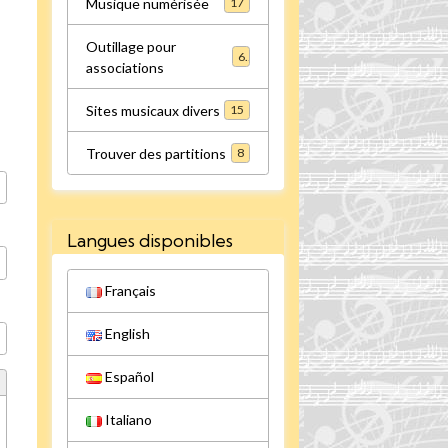
Musique numérisée
17
Outillage pour
6
associations
Sites musicaux divers
15
Trouver des partitions
8
Langues disponibles
Français
English
Español
Italiano