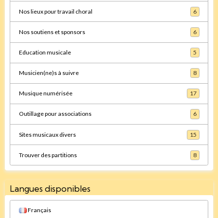
Nos lieux pour travail choral
6
Nos soutiens et sponsors
6
Education musicale
5
Musicien(ne)s à suivre
8
Musique numérisée
17
Outillage pour associations
6
Sites musicaux divers
15
Trouver des partitions
8
Langues disponibles
Français