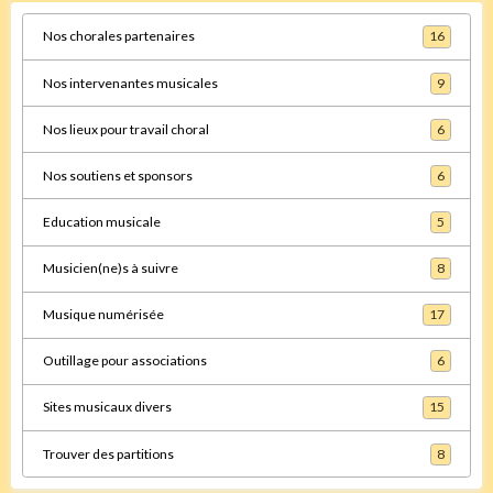
Nos chorales partenaires
16
Nos intervenantes musicales
9
Nos lieux pour travail choral
6
Nos soutiens et sponsors
6
Education musicale
5
Musicien(ne)s à suivre
8
Musique numérisée
17
Outillage pour associations
6
Sites musicaux divers
15
Trouver des partitions
8