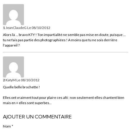
1
JeanClaudeG
Le 08/10/2012
Alors là ... bravo KTY ! Ton impartialité ne semble pas mise en doute, puisque ...
tu ne fais pas partie des photographiées ! A moins que tu ne sois derrière
l'appareil ?
2
KatyM
Le 08/10/2012
Quelle belle brochette !
Elles ont vraiment tout pour plaire ces alti : non seulement elles chantent bien
mais en + elles sont superbes...
AJOUTER UN COMMENTAIRE
Nom