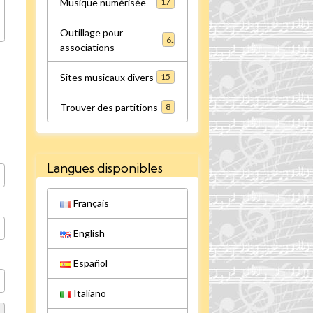
Musique numérisée
17
Outillage pour
6
associations
Sites musicaux divers
15
Trouver des partitions
8
Langues disponibles
Français
English
Español
Italiano