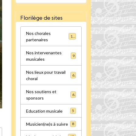
Florilège de sites
Nos chorales
16
partenaires
Nos intervenantes
9
musicales
Nos lieux pour travail
6
choral
Nos soutiens et
6
sponsors
Education musicale
5
Musicien(ne)s à suivre
8