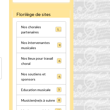
Florilège de sites
Nos chorales
16
partenaires
Nos intervenantes
9
musicales
Nos lieux pour travail
6
choral
Nos soutiens et
6
sponsors
Education musicale
5
Musicien(ne)s à suivre
8