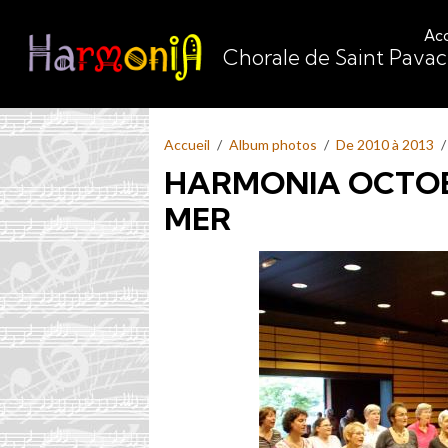
Acc
Chorale de Saint Pava
Accueil
Album photos
De 2010 à 2013
HARMONIA OCTOBR
MER