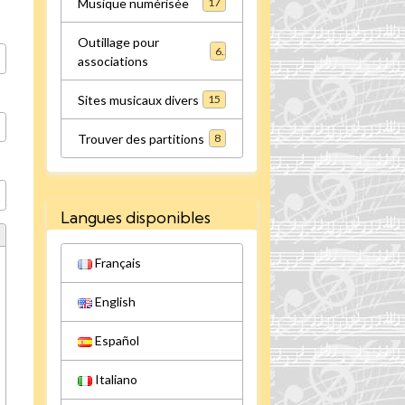
Musique numérisée
17
Outillage pour
6
associations
Sites musicaux divers
15
Trouver des partitions
8
Langues disponibles
Français
English
Español
Italiano