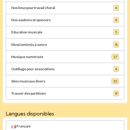
Nos lieux pour travail choral
6
Nos soutiens et sponsors
6
Education musicale
5
Musicien(ne)s à suivre
8
Musique numérisée
17
Outillage pour associations
6
Sites musicaux divers
15
Trouver des partitions
8
Langues disponibles
Français