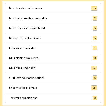
Nos chorales partenaires
16
Nos intervenantes musicales
9
Nos lieux pour travail choral
6
Nos soutiens et sponsors
6
Education musicale
5
Musicien(ne)s à suivre
8
Musique numérisée
17
Outillage pour associations
6
Sites musicaux divers
15
Trouver des partitions
8