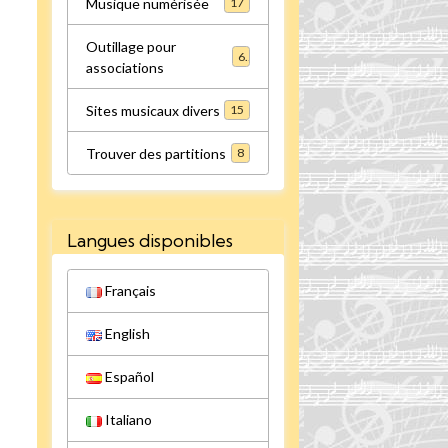
Musique numérisée
17
Outillage pour
6
associations
Sites musicaux divers
15
Trouver des partitions
8
Langues disponibles
Français
English
Español
Italiano