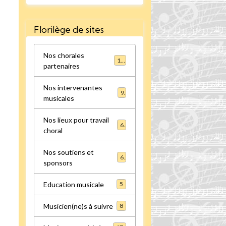
Florilège de sites
Nos chorales
16
partenaires
Nos intervenantes
9
musicales
Nos lieux pour travail
6
choral
Nos soutiens et
6
sponsors
Education musicale
5
Musicien(ne)s à suivre
8