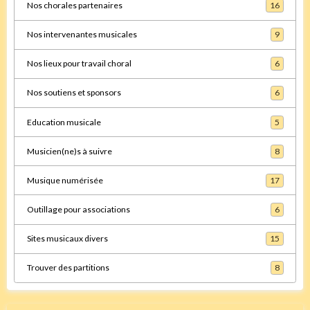
Nos chorales partenaires
16
Nos intervenantes musicales
9
Nos lieux pour travail choral
6
Nos soutiens et sponsors
6
Education musicale
5
Musicien(ne)s à suivre
8
Musique numérisée
17
Outillage pour associations
6
Sites musicaux divers
15
Trouver des partitions
8