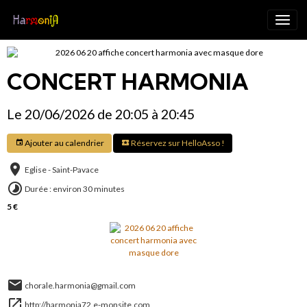
CONCERT HARMONIA
Le 20/06/2026
de 20:05
à 20:45
Ajouter au calendrier
Réservez sur HelloAsso !
Eglise - Saint-Pavace
Durée : environ 30 minutes
5 €
chorale.harmonia@gmail.com
http://harmonia72.e-monsite.com